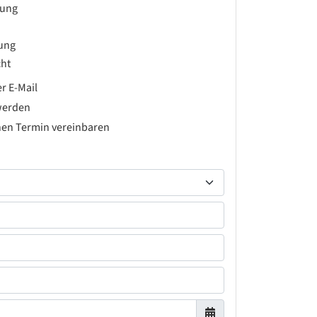
rung
rung
ht
r E-Mail
werden
hen Termin vereinbaren